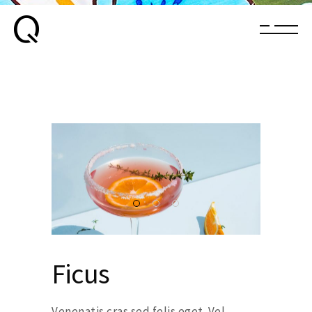
Ficus
Venenatis cras sed felis eget. Vel